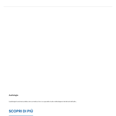
Audiologia
L'audiologia è una branca della scienza medica che si occupa dello studio e della diagnosi dei disturbi dell'udito...
SCOPRI DI PIÙ