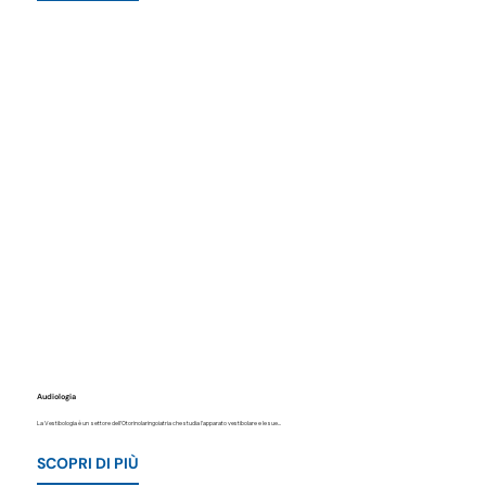
Audiologia
La Vestibologia è un settore dell’Otorinolaringoiatria che studia l’apparato vestibolare e le sue...
SCOPRI DI PIÙ