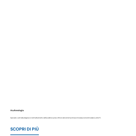
Acufenologia
Specializzati nella diagnosi e nel trattamento dell'acufene e prescrittore del sistema di neuromodulazione bimodale (Lenire®)
SCOPRI DI PIÙ