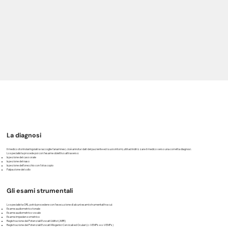
La diagnosi
Il medico otorinolaringoiatra raccoglie l’anamnesi, cioè annota i dati del paziente ed i suoi sintomi, utili ad indirizzare il medico verso una corretta diagnosi.
Lo specialista procede poi con l’esame obiettivo attraverso:
Ispezione del cavo orale
Ispezione del naso
Ispezione dell’orecchio con l’otoscopio
Palpazione del collo
Gli esami strumentali
Lo specialista ORL potrà procedere con l’esecuzione di alcuni esami strumentali tra cui:
Esame audiometrico tonale
Esame audiometrico vocale
Esame impedenzometrico
Registrazione dei Potenziali Evocati Uditivi (ABR)
Registrazione dei Potenziali Evocati Miogenici Cervicali ed Oculari (c-VEMPs e o-VEMPs)