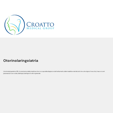
+39 3514656511
Otorinolaringoiatria
L'otorinolaringoiatria (ORL) è una branca della medicina che si occupa della diagnosi e del trattamento delle malattie e dei disturbi che coinvolgono l'orecchio, il naso e i seni
paranasali, il cavo orale, la faringe, la laringe e il collo in generale.