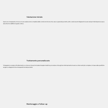
Valutazione iniziale
Il percorso terapeutico inizia con una valutazione completa delle condizioni di orecchio, naso e gola del paziente, utilizzando esami diagnostici avanzati per individuare la causa
dei sintomi e definire il quadro clinico.
Trattamento personalizzato
Sviluppiamo un piano di trattamento su misura che può includere terapie mediche, procedure chirurgiche minimamente invasive o interventi più complessi, in base alle specifiche
esigenze diagnostiche e terapeutiche del paziente.
Monitoraggio e Follow-up