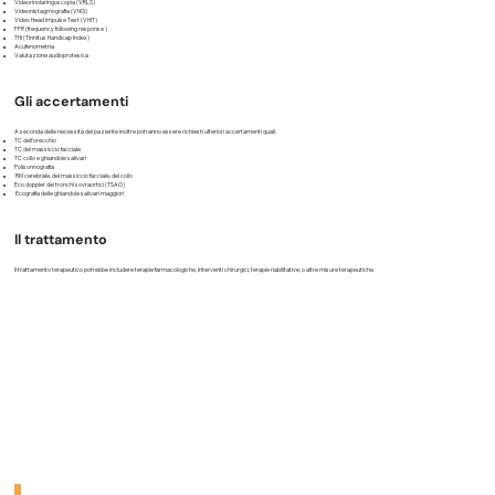
Videorinolaringoscopia (VRLS)
Videonistagmografia (VNG)
Video Head Impulse Test (VHIT)
FFR (frequency following response )
THI (Tinnitus Handicap Index)
Acufenometria
Valutazione audioprotesica
Gli accertamenti
A seconda delle necessità del paziente inoltre potranno essere richiesti ulteriori accertamenti quali:
TC dell’orecchio
TC del massiccio facciale
TC collo e ghiandole salivari
Polisonnografia
RM cerebrale, del massiccio facciale, del collo
Eco doppler dei tronchi sovraortici (TSAO)
Ecografia delle ghiandole salivari maggiori
Il trattamento
Il trattamento terapeutico potrebbe includere terapie farmacologiche, interventi chirurgici, terapie riabilitative, o altre misure terapeutiche.