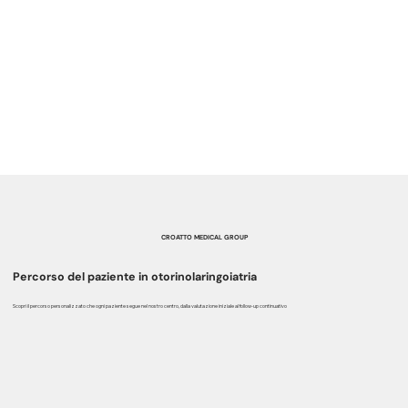
CROATTO MEDICAL GROUP
Percorso del paziente in otorinolaringoiatria
Scopri il percorso personalizzato che ogni paziente segue nel nostro centro, dalla valutazione iniziale al follow-up continuativo