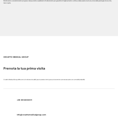
Monitoriamo costantemente i progressi del paziente e adattiamo il trattamento per garantire il miglioramento continuo della salute e la risoluzione delle patologie di orecchio,
naso e gola.
CROATTO MEDICAL GROUP
Prenota la tua prima visita
Croatto Medical Group offre servizi in diverse località, assicurando che tu possa ricevere le cure necessarie con comodità e facilità
+39 3514656511
info@croattomedicalgroup.com