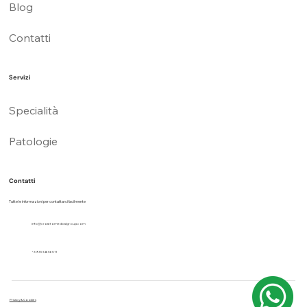
Blog
Contatti
Servizi
Specialità
Patologie
Contatti
Tutte le informazioni per contattarci facilmente
info@croattomedicalgroup.com
+39 3514656511
Privacy & Cookies