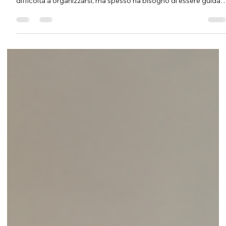
scegliere gli strumenti compensativi
più utili
Dislessia e metodo di studio sono strettamente collegati: un
bambino o un ragazzo con dislessia non ha necessariamente
difficoltà a organizzarsi, ma spesso ha bisogno di essere guidat
nell’uso degli strumenti compensativi più adatti per leggere,
comprendere, memorizzare e studiare in modo sempre più
autonomo. Quando si parla di dislessia, il rischio più frequente è
concentrarsi solo sulla lettura: il bambino legge lentamente,
commette errori, si affatica, evita i testi lungh