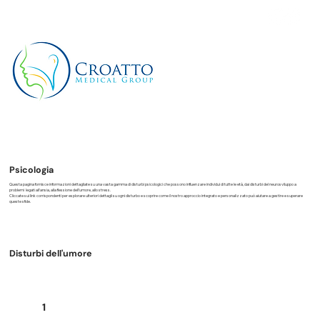
+39 3514656511
Psicologia
Questa pagina fornisce informazioni dettagliate su una vasta gamma di disturbi psicologici che possono influenzare individui di tutte le età, dai disturbi del neurosviluppo a
problemi legati all'ansia, alla flessione dell’umore, allo stress.
Cliccate sui link corrispondenti per esplorare ulteriori dettagli su ogni disturbo e scoprire come il nostro approccio integrato e personalizzato può aiutare a gestire e superare
queste sfide.
Disturbi dell'umore
1