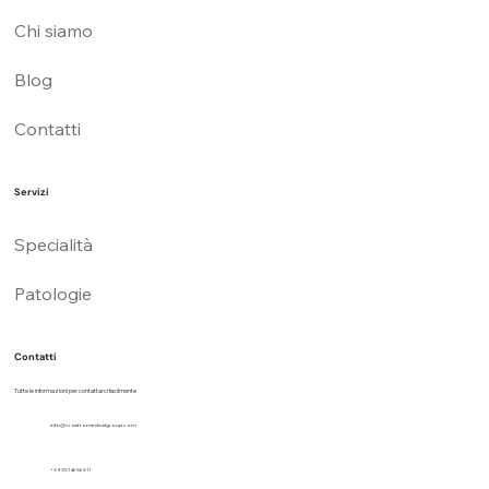
Chi siamo
Blog
Contatti
Servizi
Specialità
Patologie
Contatti
Tutte le informazioni per contattarci facilmente
info@croattomedicalgroup.com
+39 3514656511