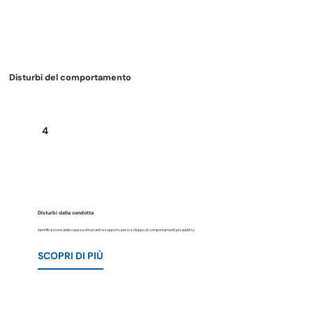
Disturbi del comportamento
4
Disturbi della condotta
Identificazione delle cause sottostanti e supporto per lo sviluppo di comportamenti più adattivi.
SCOPRI DI PIÙ