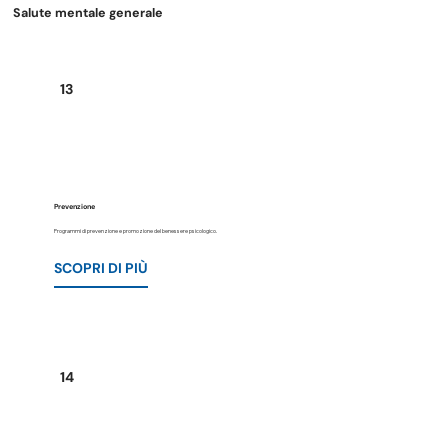
Salute mentale generale
13
Prevenzione
Programmi di prevenzione e promozione del benessere psicologico.
SCOPRI DI PIÙ
14