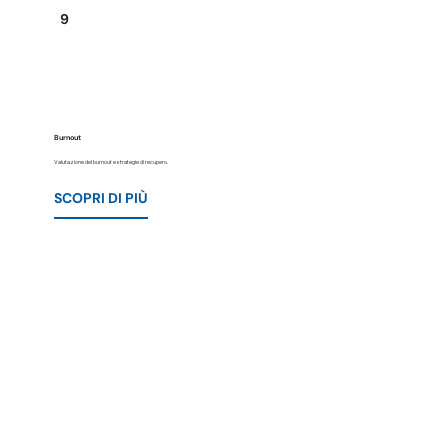
9
Burnout
Valutazione del burnout e strategie di recupero.
SCOPRI DI PIÙ