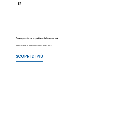
12
Consapevolezza e gestione delle emozioni
Supporto nella gestione di emozioni intense o difficili.
SCOPRI DI PIÙ