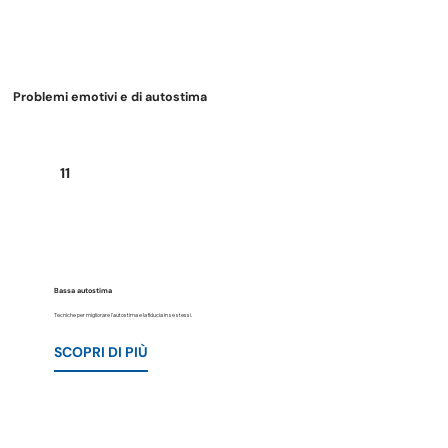
Problemi emotivi e di autostima
11
Bassa autostima
Tecniche per migliorare l'autostima e la fiducia in se stessi.
SCOPRI DI PIÙ