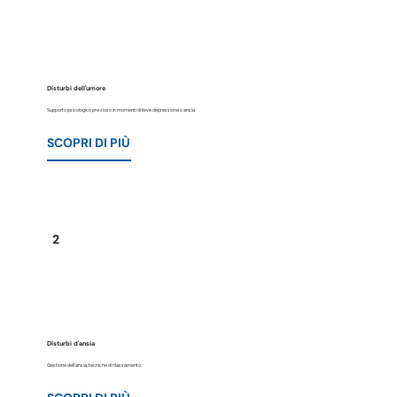
Disturbi dell'umore
Supporto psicologico prezioso in momenti di lieve depressione o ansia
SCOPRI DI PIÙ
2
Disturbi d'ansia
Gestione dell'ansia, tecniche di rilassamento