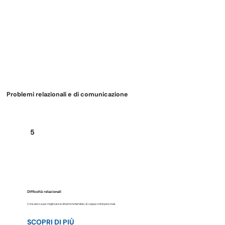
Problemi relazionali e di comunicazione
5
Difficoltà relazionali
Consulenza per migliorare le dinamiche familiari, di coppia o interpersonali.
SCOPRI DI PIÙ