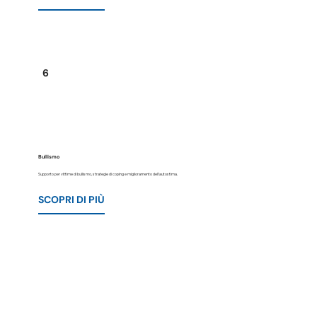
6
Bullismo
Supporto per vittime di bullismo, strategie di coping e miglioramento dell'autostima.
SCOPRI DI PIÙ