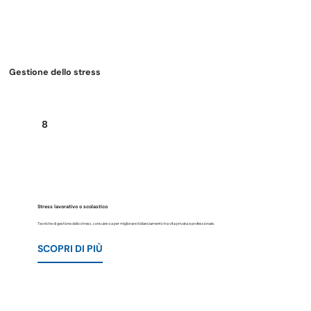
Gestione dello stress
8
Stress lavorativo o scolastico
Tecniche di gestione dello stress, consulenza per migliorare il bilanciamento tra vita privata e professionale.
SCOPRI DI PIÙ