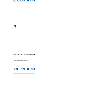
SCOPRI DI PIÙ
3
Disturbi del neurosviluppo
Valutazione e trattamento
SCOPRI DI PIÙ