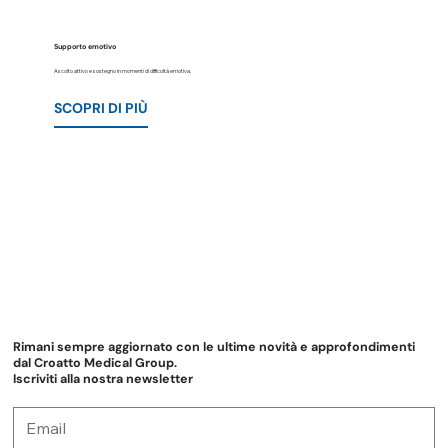
Supporto emotivo
Ascolto attivo e sostegno in momenti di difficoltà emotiva.
SCOPRI DI PIÙ
Rimani sempre aggiornato con le ultime novità e approfondimenti
dal Croatto Medical Group.
Iscriviti alla nostra newsletter