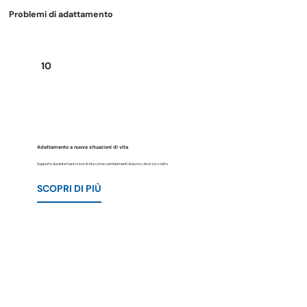
Problemi di adattamento
10
Adattamento a nuove situazioni di vita
Supporto durante transizioni di vita come cambiamenti di lavoro, divorzio o lutto.
SCOPRI DI PIÙ