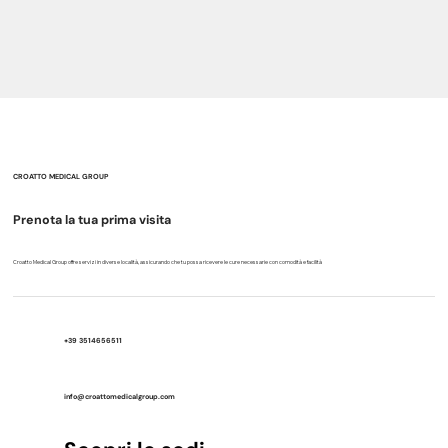
CROATTO MEDICAL GROUP
Prenota la tua prima visita
Croatto Medical Group offre servizi in diverse località, assicurando che tu possa ricevere le cure necessarie con comodità e facilità
+39 3514656511
info@croattomedicalgroup.com