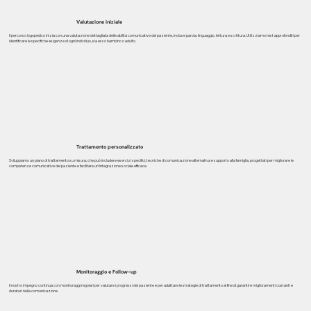
Valutazione iniziale
Il percorso logopedico inizia con una valutazione dettagliata delle abilità comunicative del paziente, incluse parola, linguaggio, lettura e scrittura. Utilizziamo test approfonditi per
identificare le specifiche esigenze di ogni individuo, sia esso bambino o adulto.
Trattamento personalizzato
Sviluppiamo un piano di trattamento su misura, che può includere esercizi specifici, tecniche di comunicazione alternativa e supporto alla famiglia, progettati per migliorare le
competenze comunicative del paziente e facilitare un'integrazione sociale efficace.
Monitoraggio e Follow-up
Il nostro impegno continua con monitoraggi regolari per valutare i progressi del paziente e per adattare le strategie di trattamento al fine di garantire miglioramenti costanti e
duraturi nella comunicazione.