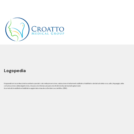
+39 3514656511
Logopedia
Il logopedista è un professionista sanitario specializzato nella prevenzione, valutazione e trattamento abilitativo/riabilitativo dei disturbi della voce, udito, linguaggio, della
comunicazione e della deglutizione, che possono interessare persone di tutte le età, dai neonati agli anziani.
Usa metodiche abilitative/riabilitative aggiornate e basate sull’evidenza scientifica (EBM).