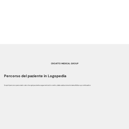
CROATTO MEDICAL GROUP
Percorso del paziente in Logopedia
Scopri il percorso personalizzato che ogni paziente segue nel nostro centro, dalla valutazione iniziale al follow-up continuativo