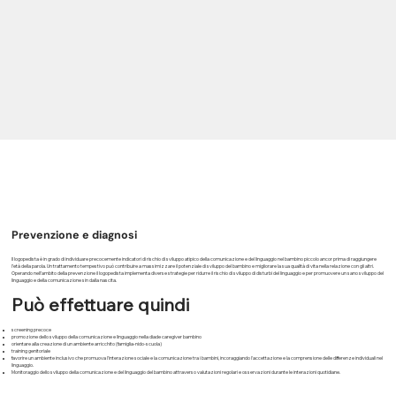
Prevenzione e diagnosi
Il logopedista è in grado di individuare precocemente indicatori di rischio di sviluppo atipico della comunicazione e del linguaggio nel bambino piccolo ancor prima di raggiungere
l’età della parola. Un trattamento tempestivo può contribuire a massimizzare il potenziale di sviluppo del bambino e migliorare la sua qualità di vita nella relazione con gli altri.
Operando nell’ambito della prevenzione il logopedista implementa diverse strategie per ridurre il rischio di sviluppo di disturbi del linguaggio e per promuovere un sano sviluppo del
linguaggio e della comunicazione sin dalla nascita.
Può effettuare quindi
screening precoce
promozione dello sviluppo della comunicazione e linguaggio nella diade caregiver bambino
orientare alla creazione di un ambiente arricchito (famiglia-nido-scuola)
training genitoriale
favorire un ambiente inclusivo che promuova l'interazione sociale e la comunicazione tra i bambini, incoraggiando l'accettazione e la comprensione delle differenze individuali nel
linguaggio.
Monitoraggio dello sviluppo della comunicazione e del linguaggio del bambino attraverso valutazioni regolari e osservazioni durante le interazioni quotidiane.