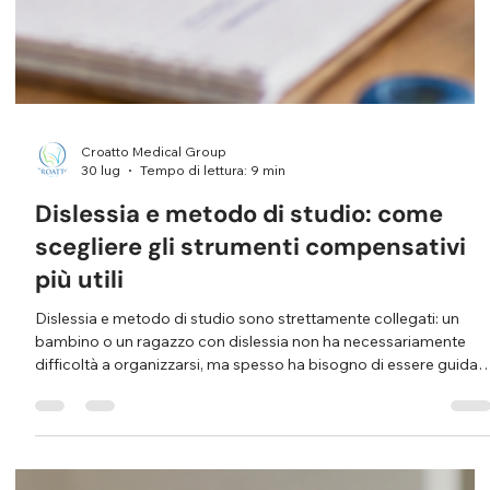
Croatto Medical Group
30 lug
Tempo di lettura: 9 min
Dislessia e metodo di studio: come
scegliere gli strumenti compensativi
più utili
Dislessia e metodo di studio sono strettamente collegati: un
bambino o un ragazzo con dislessia non ha necessariamente
difficoltà a organizzarsi, ma spesso ha bisogno di essere guidat
nell’uso degli strumenti compensativi più adatti per leggere,
comprendere, memorizzare e studiare in modo sempre più
autonomo. Quando si parla di dislessia, il rischio più frequente è