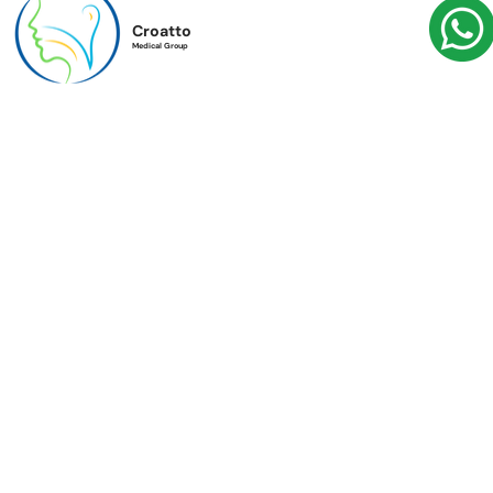
Croatto
Medical Group
Eccellenza e cura personalizzata nel trattamento dei principali disturbi foniatrici per migliorare la comunicazione e la qualità di vita.
Menù
Home
Chi siamo
Blog
Contatti