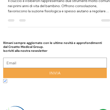
per favorire una crescita sana
Il ciuccio e il biberon rappresentano due strumenti molto comun
nei primi anni di vita del bambino. Offrono consolazione,
favoriscono la suzione fisiologica e spesso aiutano a regolare
sonno e alimentazione nei primi mesi. Tuttavia, quando vengono
utilizzati troppo a lungo possono interferire con lo sviluppo orale
linguistico ed emotivo del bambino. Per questo è importante
sapere quando interromperne l’uso e come accompagnare il
bambino in questo passaggio , così da favorir
Rimani sempre aggiornato con le ultime novità e approfondimenti
dal Croatto Medical Group.
Iscriviti alla nostra newsletter
INVIA
Accetto termini e condizioni
*