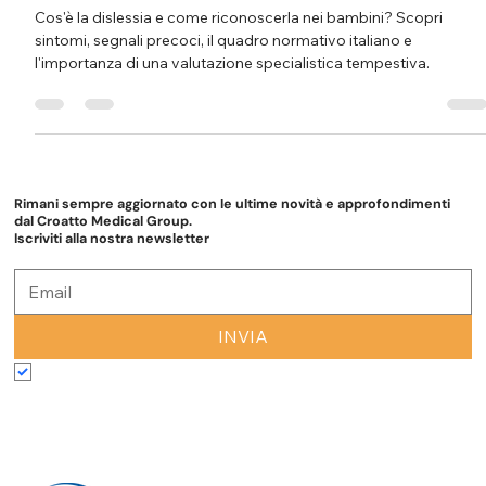
aiutare davvero tuo figlio
Cos'è la dislessia e come riconoscerla nei bambini? Scopri
sintomi, segnali precoci, il quadro normativo italiano e
l'importanza di una valutazione specialistica tempestiva.
Rimani sempre aggiornato con le ultime novità e approfondimenti
dal Croatto Medical Group.
Iscriviti alla nostra newsletter
INVIA
Accetto termini e condizioni
*