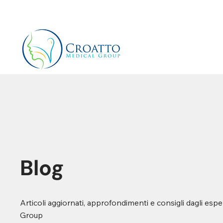
+39 3514656511
info@croattomedicalgroup.co
Blog
Articoli aggiornati, approfondimenti e consigli dagli espe
Group