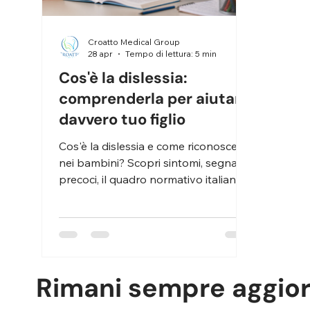
Croatto Medical Group
28 apr
Tempo di lettura: 5 min
Cos'è la dislessia:
comprenderla per aiutare
davvero tuo figlio
Cos'è la dislessia e come riconoscerla
nei bambini? Scopri sintomi, segnali
precoci, il quadro normativo italiano e
l'importanza di una valutazione
specialistica tempestiva.
Rimani sempre aggio