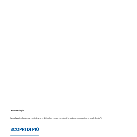
Acufenologia
Specializzati nella diagnosi e nel trattamento dell'acufene e prescrittore del sistema di neuromodulazione bimodale (Lenire®)
SCOPRI DI PIÙ