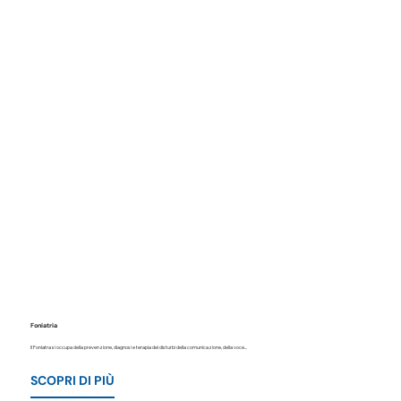
Foniatria
Il Foniatra si occupa della prevenzione, diagnosi e terapia dei disturbi della comunicazione, della voce...
SCOPRI DI PIÙ