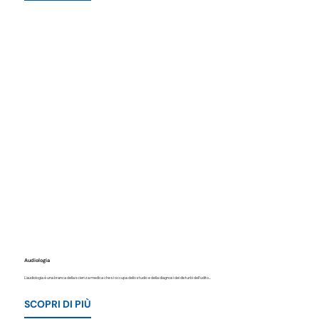
Audiologia
L'audiologia è una branca della scienza medica che si occupa dello studio e della diagnosi dei disturbi dell'udito...
SCOPRI DI PIÙ