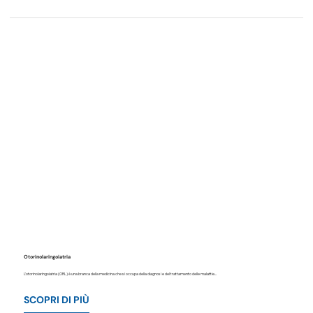
Otorinolaringoiatria
L'otorinolaringoiatria (ORL) è una branca della medicina che si occupa della diagnosi e del trattamento delle malattie...
SCOPRI DI PIÙ