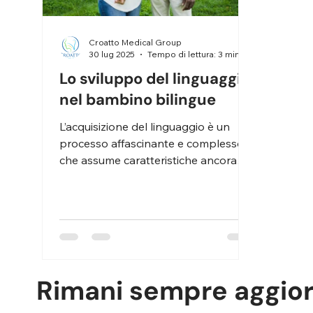
Croatto Medical Group
30 lug 2025
Tempo di lettura: 3 min
Lo sviluppo del linguaggio
nel bambino bilingue
L’acquisizione del linguaggio è un
processo affascinante e complesso,
che assume caratteristiche ancora
più articolate quando un bambino...
Rimani sempre aggio