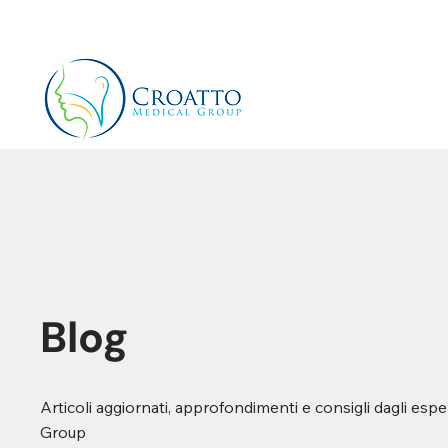
+39 3514656511
info@croattomedicalgroup.co
Blog
Articoli aggiornati, approfondimenti e consigli dagli espe
Group