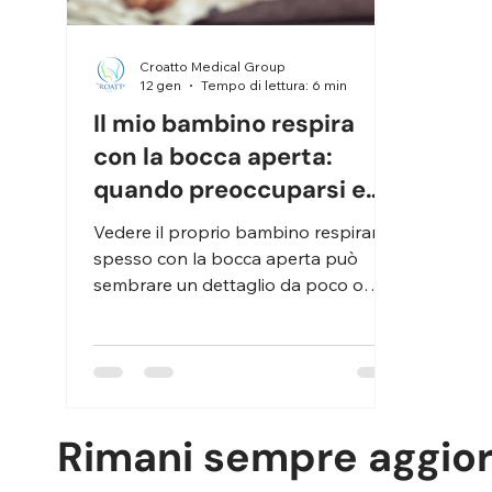
Croatto Medical Group
12 gen
Tempo di lettura: 6 min
Il mio bambino respira
con la bocca aperta:
quando preoccuparsi e
cosa fare
Vedere il proprio bambino respirare
spesso con la bocca aperta può
sembrare un dettaglio da poco o
“solo un’abitudine”, ma in realtà la
respirazione orale è un segnale
importante, che merita attenzione.
Respirare con la bocca anziché con il
naso, soprattutto se accade in
Rimani sempre aggio
assenza di raffreddore, sia di giorno
che di notte e per periodi prolungati,