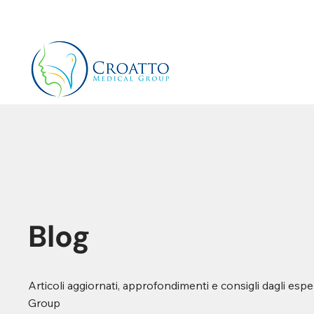
+39 3514656511
info@croattomedicalgroup.co
Blog
Articoli aggiornati, approfondimenti e consigli dagli espe
Group