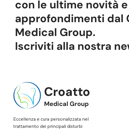
con le ultime novità e
può essere il campanello d’allarme di
un ostacolo al passaggio dell’aria
approfondimenti dal 
nelle vie aeree superiori o di altre
condizioni che richi
Medical Group.
Iscriviti alla nostra n
Croatto
Medical Group
Eccellenza e cura personalizzata nel
trattamento dei principali disturbi