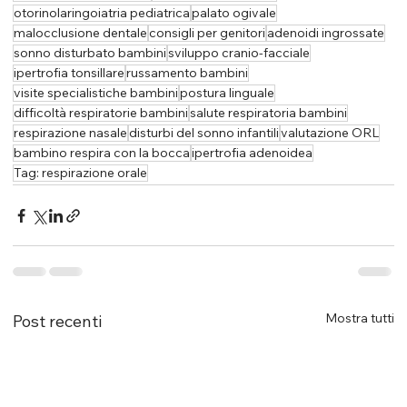
otorinolaringoiatria pediatrica
palato ogivale
malocclusione dentale
consigli per genitori
adenoidi ingrossate
sonno disturbato bambini
sviluppo cranio-facciale
ipertrofia tonsillare
russamento bambini
visite specialistiche bambini
postura linguale
difficoltà respiratorie bambini
salute respiratoria bambini
respirazione nasale
disturbi del sonno infantili
valutazione ORL
bambino respira con la bocca
ipertrofia adenoidea
Tag: respirazione orale
Mostra tutti
Post recenti