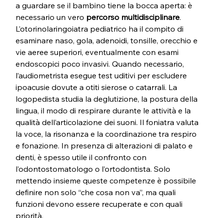
a guardare se il bambino tiene la bocca aperta: è 
necessario un vero 
percorso multidisciplinare
. 
L’otorinolaringoiatra pediatrico ha il compito di 
esaminare naso, gola, adenoidi, tonsille, orecchio e 
vie aeree superiori, eventualmente con esami 
endoscopici poco invasivi. Quando necessario, 
l’audiometrista esegue test uditivi per escludere 
ipoacusie dovute a otiti sierose o catarrali. La 
logopedista studia la
deglutizione, la
postura della 
lingua, il
modo di respirare durante le attività e la 
qualità dell’articolazione dei suoni. Il foniatra valuta 
la voce, la risonanza e la coordinazione tra respiro 
e fonazione. In presenza di alterazioni di palato e 
denti, è spesso utile il confronto con 
l’odontostomatologo o l’ortodontista. Solo 
mettendo insieme queste competenze è possibile 
definire non solo “che cosa non va”, ma quali 
funzioni devono essere recuperate e con quali 
priorità.