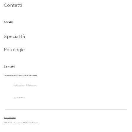
Contatti
Servizi
Specialità
Patologie
Contatti
Tutte le informazioni per contattarci facilmente
info@croattomedicalgroup.com
+39 3514656511
Privacy & Cookies
2025 - Un altro sito internet di No Borders Business