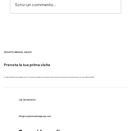
Scrivi un commento...
Difficoltà attentive e fragilità delle
funzioni esecutive: perché
l’organizzazione del lavoro è
fondamentale per lo studio.
CROATTO MEDICAL GROUP
Prenota la tua prima visita
Croatto Medical Group offre servizi in diverse località, assicurando che tu possa ricevere le cure necessarie con comodità e facilità
+39 3514656511
info@croattomedicalgroup.com