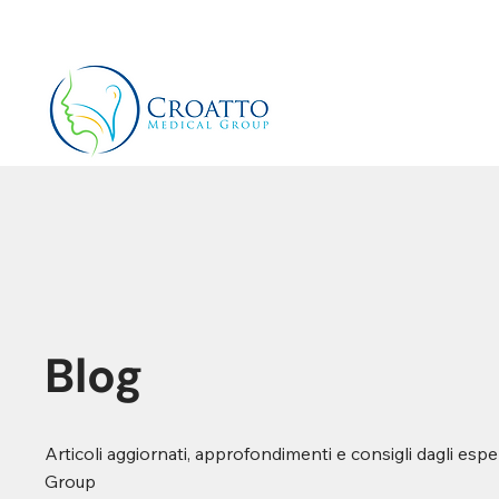
+39 3514656511
info@croattomedicalgroup.co
Blog
Articoli aggiornati, approfondimenti e consigli dagli espe
Group