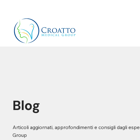
+39 3514656511
info@croattomedicalgroup.co
Blog
Articoli aggiornati, approfondimenti e consigli dagli espe
Group