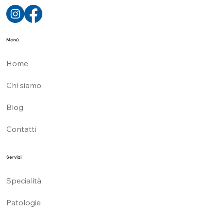
Eccellenza e cura personalizzata nel trattamento dei principali disturbi foniatrici per migliorare la comunicazione e la qualità di vita.
Menù
Home
Chi siamo
Blog
Contatti
Servizi
Specialità