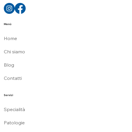
Eccellenza e cura personalizzata nel trattamento dei principali disturbi foniatrici per migliorare la comunicazione e la qualità di vita.
Menù
Home
Chi siamo
Blog
Contatti
Servizi
Specialità