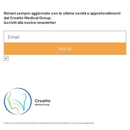
soprattutto se accade in assenza di raffreddore, sia di giorno
che di notte e per periodi prolungati, può essere il campanello
d’allarme di un ostacolo al passaggio dell’aria nelle vie aeree
superiori o di altre condizioni che richi
Rimani sempre aggiornato con le ultime novità e approfondimenti
dal Croatto Medical Group.
Iscriviti alla nostra newsletter
INVIA
Accetto termini e condizioni
*
Croatto
Medical Group