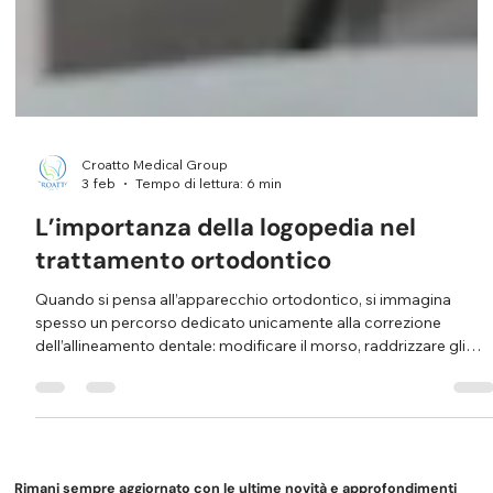
Croatto Medical Group
3 feb
Tempo di lettura: 6 min
L’importanza della logopedia nel
trattamento ortodontico
Quando si pensa all’apparecchio ortodontico, si immagina
spesso un percorso dedicato unicamente alla correzione
dell’allineamento dentale: modificare il morso, raddrizzare gli
incisivi, chiudere spazi o allineare l’arcata. In realtà, un
trattamento ortodontico realmente efficace e stabile nel tempo
dipende anche dal corretto funzionamento di lingua, labbra,
muscoli del volto e modalità di deglutizione e respirazione . È qui