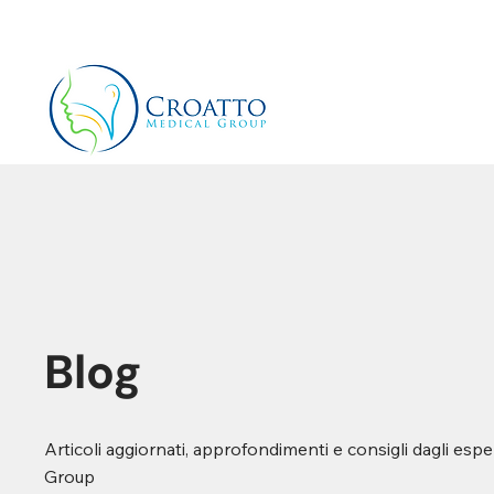
+39 3514656511
info@croattomedicalgroup.co
Blog
Articoli aggiornati, approfondimenti e consigli dagli espe
Group