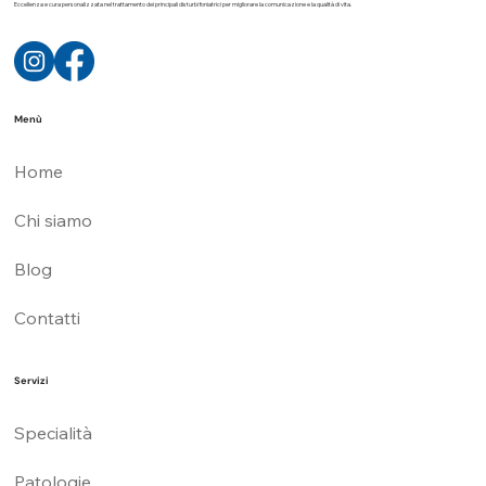
Croatto
Medical Group
Eccellenza e cura personalizzata nel trattamento dei principali disturbi foniatrici per migliorare la comunicazione e la qualità di vita.
Menù
Home
Chi siamo
Blog
Contatti
Servizi