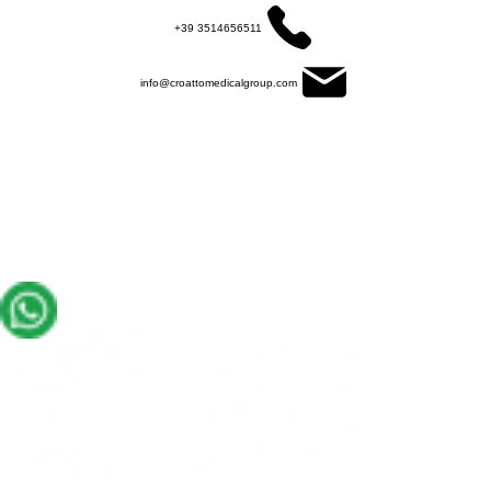
+39 3514656511
info@croattomedicalgroup.com