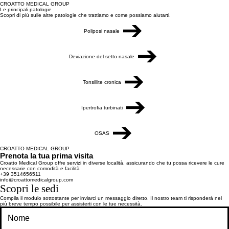
CROATTO MEDICAL GROUP
Le principali patologie
Scopri di più sulle altre patologie che trattiamo e come possiamo aiutarti.
Poliposi nasale
Deviazione del setto nasale
Tonsillite cronica
Ipertrofia turbinati
OSAS
CROATTO MEDICAL GROUP
Prenota la tua prima visita
Croatto Medical Group offre servizi in diverse località, assicurando che tu possa ricevere le cure
necessarie con comodità e facilità
+39 3514656511
info@croattomedicalgroup.com
Scopri le sedi
Compila il modulo sottostante per inviarci un messaggio diretto. Il nostro team ti risponderà nel
più breve tempo possibile per assisterti con le tue necessità.