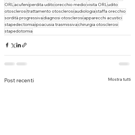
ORL
acufeni
perdita udito
orecchio medio
visita ORL
udito
otosclerosi
trattamento otosclerosi
audiologia
staffa orecchio
sordità progressiva
diagnosi otosclerosi
apparecchi acustici
stapedectomia
ipoacusia trasmissiva
chirurgia otosclerosi
stapedotomia
Mostra tutti
Post recenti