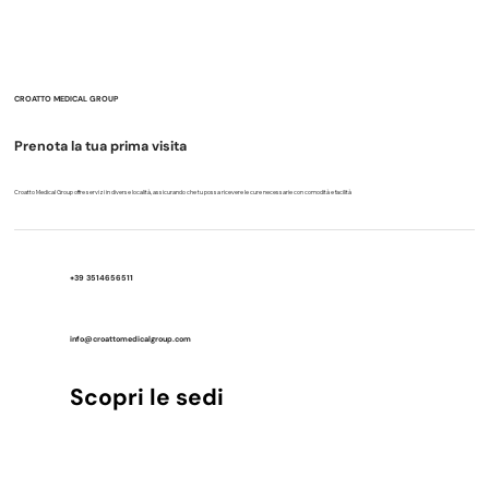
Difficoltà attentive e fragilità delle
funzioni esecutive: perché
l’organizzazione del lavoro è
fondamentale per lo studio.
CROATTO MEDICAL GROUP
Prenota la tua prima visita
Croatto Medical Group offre servizi in diverse località, assicurando che tu possa ricevere le cure necessarie con comodità e facilità
+39 3514656511
info@croattomedicalgroup.com
Scopri le sedi