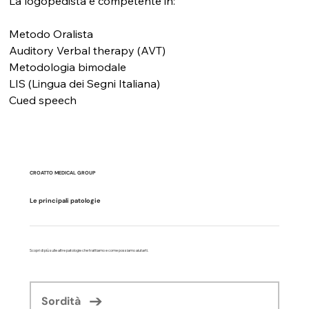
La logopedista è competente in:
Metodo Oralista
Auditory Verbal therapy (AVT)
Metodologia bimodale
LIS (Lingua dei Segni Italiana)
Cued speech
CROATTO MEDICAL GROUP
Le principali patologie
Scopri di più sulle altre patologie che trattiamo e come possiamo aiutarti.
Sordità