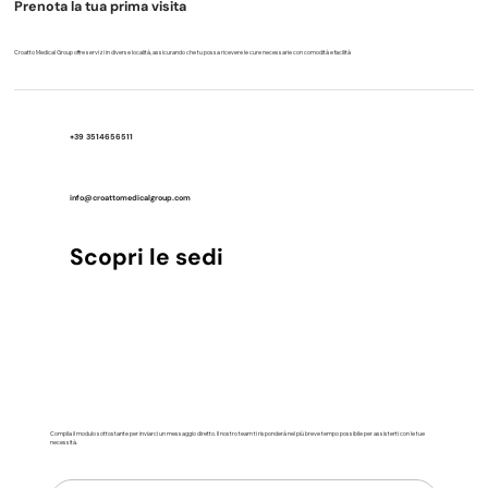
Prenota la tua prima visita
Croatto Medical Group offre servizi in diverse località, assicurando che tu possa ricevere le cure necessarie con comodità e facilità
+39 3514656511
info@croattomedicalgroup.com
Scopri le sedi
Compila il modulo sottostante per inviarci un messaggio diretto. Il nostro team ti risponderà nel più breve tempo possibile per assisterti con le tue
necessità.