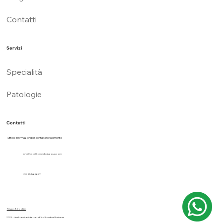
Contatti
Servizi
Specialità
Patologie
Contatti
Tutte le informazioni per contattarci facilmente
info@croattomedicalgroup.com
+39 3514656511
Privacy & Cookies
2025 - Un altro sito internet di No Borders Business