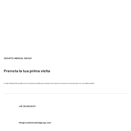
CROATTO MEDICAL GROUP
Prenota la tua prima visita
Croatto Medical Group offre servizi in diverse località, assicurando che tu possa ricevere le cure necessarie con comodità e facilità
+39 3514656511
info@croattomedicalgroup.com