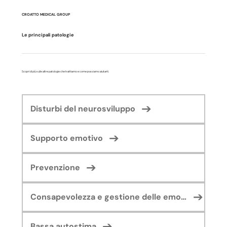
CROATTO MEDICAL GROUP
Le principali patologie
Scopri di più sulle altre patologie che trattiamo e come possiamo aiutarti.
Disturbi del neurosviluppo
Supporto emotivo
Prevenzione
Consapevolezza e gestione delle emozioni
Bassa autostima