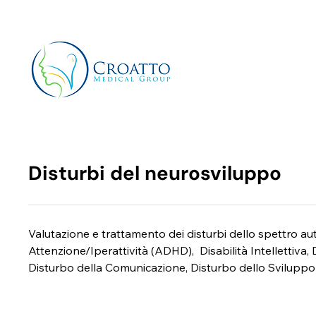
+39 3514656511
info@croattomedicalgroup.co
Disturbi del neurosviluppo
Valutazione e trattamento dei disturbi dello spettro auti
Attenzione/Iperattività (ADHD),  Disabilità Intellettiva,
Disturbo della Comunicazione, Disturbo dello Svilupp