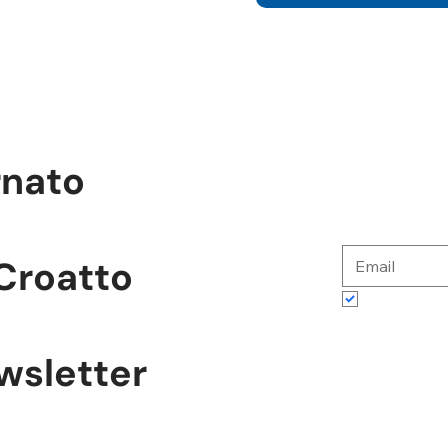
rnato
Croatto
Accetto te
ewsletter