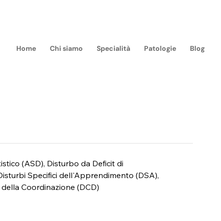
m
Home
Chi siamo
Specialità
Patologie
Blog
stico (ASD), Disturbo da Deficit di 
 Disturbi Specifici dell'Apprendimento (DSA), 
o della Coordinazione (DCD)