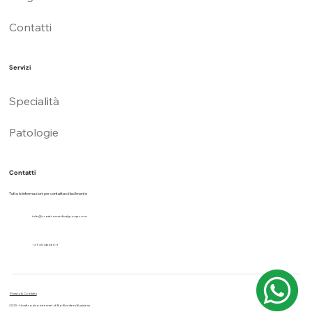
Contatti
Servizi
Specialità
Patologie
Contatti
Tutte le informazioni per contattarci facilmente
info@croattomedicalgroup.com
+39 3514656511
Privacy & Cookies
2025 - Un altro sito internet di No Borders Business