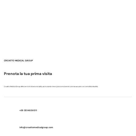
CROATTO MEDICAL GROUP
Prenota la tua prima visita
Croatto Medical Group offre servizi in diverse località, assicurando che tu possa ricevere le cure necessarie con comodità e facilità
+39 3514656511
info@croattomedicalgroup.com