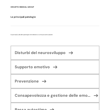
CROATTO MEDICAL GROUP
Le principali patologie
Scopri di più sulle altre patologie che trattiamo e come possiamo aiutarti.
Disturbi del neurosviluppo
Supporto emotivo
Prevenzione
Consapevolezza e gestione delle emozioni
Bassa autostima