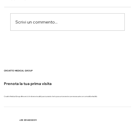
Scrivi un commento...
Difficoltà attentive e fragilità delle
funzioni esecutive: perché
l’organizzazione del lavoro è
fondamentale per lo studio.
CROATTO MEDICAL GROUP
Prenota la tua prima visita
Croatto Medical Group offre servizi in diverse località, assicurando che tu possa ricevere le cure necessarie con comodità e facilità
+39 3514656511