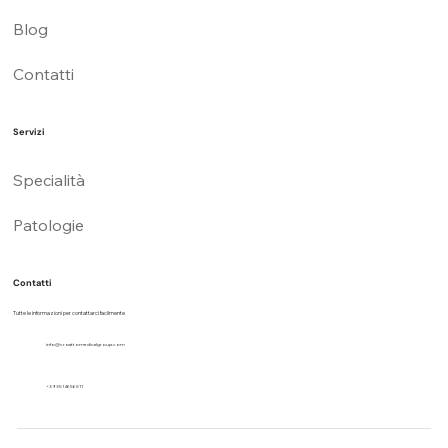
Blog
Contatti
Servizi
Specialità
Patologie
Contatti
Tutte le informazioni per contattarci facilmente
info@croattomedicalgroup.com
+39 3514656511