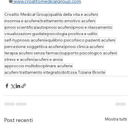
🌐
www.croattomedicalgroup.com
Croatto Medical Group
qualità della vita e acufeni
insonnia e acufene
trattamento emotivo acufeni
ipnosi scientifica
autoipnosi acufeni
ipnosi e rilassamento
visualizzazioni guidate
psicologia positiva e udito
self-hypnosis acufeni
equilibrio psicofisico pazienti acufeni
percezione soggettiva acufene
ipnosi clinica acufeni
terapia acufeni senza farmaci
supporto psicologico acufeni
stress e acufeni
acufeni e ansia
approccio multidisciplinare acufene
acufeni trattamento integrato
dott.ssa Tiziana Bronte
Mostra tutti
Post recenti