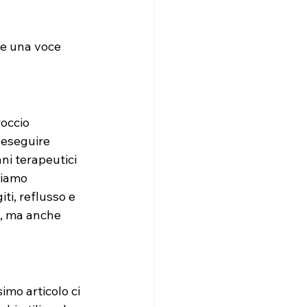
re una voce 
occio 
 eseguire 
ni terapeutici 
riamo 
ti, reflusso e 
a, ma anche 
imo articolo ci 