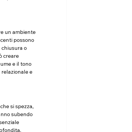
are un ambiente 
scenti possono 
 chiusura o 
ò creare 
lume e il tono 
 relazionale e 
che si spezza, 
tanno subendo 
senziale 
ofondita. 