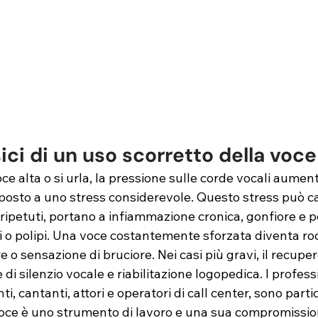
isici di un uso scorretto della voce
e alta o si urla, la pressione sulle corde vocali aumenta
oposto a uno stress considerevole. Questo stress può c
ripetuti, portano a infiammazione cronica, gonfiore e pe
 o polipi. Una voce costantemente sforzata diventa roca
 o sensazione di bruciore. Nei casi più gravi, il recupe
di silenzio vocale e riabilitazione logopedica. I professi
i, cantanti, attori e operatori di call center, sono part
a voce è uno strumento di lavoro e una sua compromissi