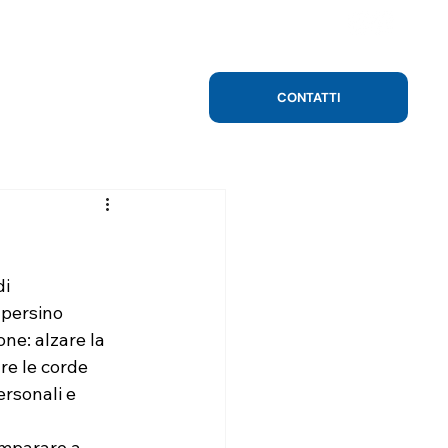
CONTATTI
i 
 persino 
ne: alzare la 
re le corde 
rsonali e 
imparare a 