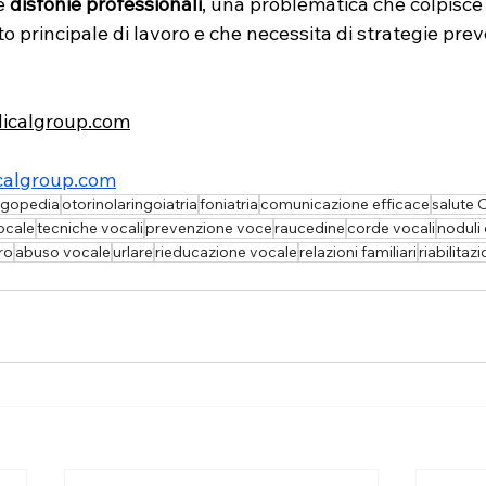
e 
disfonie professionali
, una problematica che colpisce c
principale di lavoro e che necessita di strategie prev
icalgroup.com
calgroup.com
ogopedia
otorinolaringoiatria
foniatria
comunicazione efficace
salute
ocale
tecniche vocali
prevenzione voce
raucedine
corde vocali
noduli
ro
abuso vocale
urlare
rieducazione vocale
relazioni familiari
riabilitaz