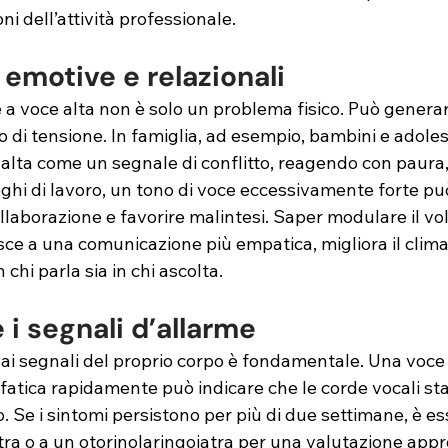
oni dell’attività professionale.
 emotive e relazionali
e a voce alta non è solo un problema fisico. Può gener
 di tensione. In famiglia, ad esempio, bambini e adole
 alta come un segnale di conflitto, reagendo con paura,
oghi di lavoro, un tono di voce eccessivamente forte pu
ollaborazione e favorire malintesi. Saper modulare il vo
sce a una comunicazione più empatica, migliora il clima
n chi parla sia in chi ascolta.
i segnali d’allarme
ai segnali del proprio corpo è fondamentale. Una voce 
ffatica rapidamente può indicare che le corde vocali s
. Se i sintomi persistono per più di due settimane, è es
atra o a un otorinolaringoiatra per una valutazione appr