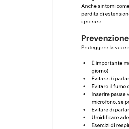
Anche sintomi come d
perdita di estensio
ignorare.
Prevenzione
Proteggere la voce r
È importante ma
giorno)
Evitare di parla
Evitare il fumo 
Inserire pause v
microfono, se p
Evitare di parlar
Umidificare ad
Esercizi di res