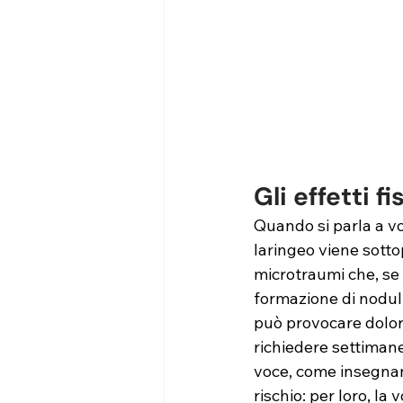
Gli effetti f
Quando si parla a voc
laringeo viene sott
microtraumi che, se 
formazione di noduli
può provocare dolore
richiedere settimane 
voce, come insegnant
rischio: per loro, l