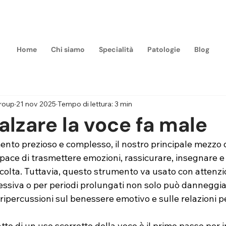
m
Home
Chi siamo
Specialità
Patologie
Blog
Group
21 nov 2025
Tempo di lettura: 3 min
lzare la voce fa male
nto prezioso e complesso, il nostro principale mezzo d
pace di trasmettere emozioni, rassicurare, insegnare e
colta. Tuttavia, questo strumento va usato con attenzio
essiva o per periodi prolungati non solo può danneggia
ripercussioni sul benessere emotivo e sulle relazioni pe
o di un uso scorretto della voce è il primo passo per 