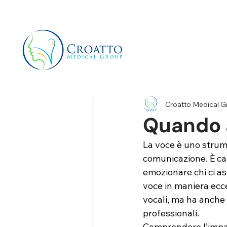
+39 3514656511
info@croattomedicalgroup.co
Croatto Medical 
Quando a
La voce è uno strume
comunicazione. È ca
emozionare chi ci as
voce in maniera ecc
vocali, ma ha anche 
professionali. 
Comprendere l’impatt