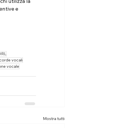
hi utilizza la 
entive e 
 ORL
 corde vocali
ione vocale
Mostra tutti