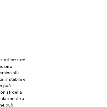
 e il tessuto 
ausare 
rsino alla 
, instabile e 
ro può 
onisti della 
icolarmente a 
one può 