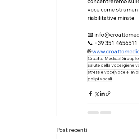
concentreremo sull
voce come strumento 
riabilitative mirate.
📧 
info@croattomed
📞 +39 351 4656511
🌐 
www.croattomedi
Croatto Medical Group
l
salute della voce
igiene v
stress e voce
voce e lavo
polipi vocali
Post recenti