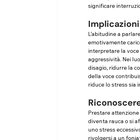
significare interruzi
Implicazioni
L’abitudine a parlar
emotivamente carico
interpretare la voce
aggressività. Nei lu
disagio, ridurre la c
della voce contribui
riduce lo stress sia i
Riconoscere 
Prestare attenzione 
diventa rauca o si a
uno stress eccessivo
rivolgersi a un foni