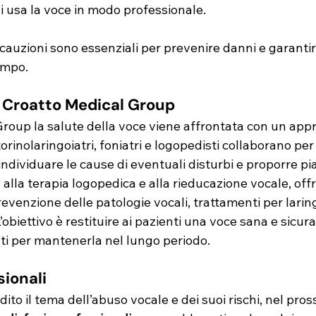
hi usa la voce in modo professionale. 
cauzioni sono essenziali per prevenire danni e garanti
empo.
l Croatto Medical Group
roup la salute della voce viene affrontata con un appr
orinolaringoiatri, foniatri e logopedisti collaborano per
individuare le cause di eventuali disturbi e proporre pia
e alla terapia logopedica e alla rieducazione vocale, off
evenzione delle patologie vocali, trattamenti per laringi
L’obiettivo è restituire ai pazienti una voce sana e sicur
ti per mantenerla nel lungo periodo.
sionali
o il tema dell’abuso vocale e dei suoi rischi, nel pross