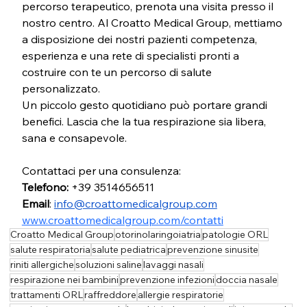
percorso terapeutico, prenota una visita presso il 
nostro centro. Al Croatto Medical Group, mettiamo 
a disposizione dei nostri pazienti competenza, 
esperienza e una rete di specialisti pronti a 
costruire con te un percorso di salute 
personalizzato.
Un piccolo gesto quotidiano può portare grandi 
benefici. Lascia che la tua respirazione sia libera, 
sana e consapevole.
Contattaci per una consulenza:
Telefono:
 +39 3514656511
Email
: 
info@croattomedicalgroup.com
www.croattomedicalgroup.com/contatti
Croatto Medical Group
otorinolaringoiatria
patologie ORL
salute respiratoria
salute pediatrica
prevenzione sinusite
riniti allergiche
soluzioni saline
lavaggi nasali
respirazione nei bambini
prevenzione infezioni
doccia nasale
trattamenti ORL
raffreddore
allergie respiratorie