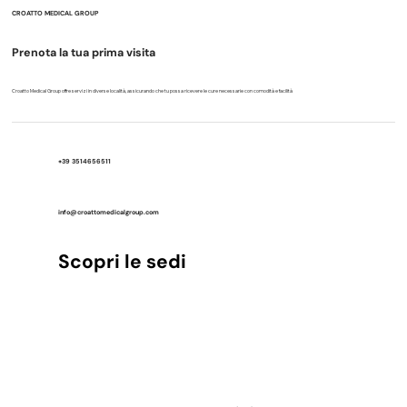
CROATTO MEDICAL GROUP
Prenota la tua prima visita
Croatto Medical Group offre servizi in diverse località, assicurando che tu possa ricevere le cure necessarie con comodità e facilità
+39 3514656511
info@croattomedicalgroup.com
Scopri le sedi