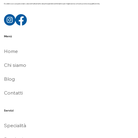
Eccellenza e cura personalizzata nel trattamento dei principali disturbi foniatrici per migliorare la comunicazione e la qualità di vita.
Menù
Home
Chi siamo
Blog
Contatti
Servizi
Specialità