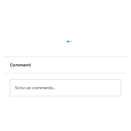
Commenti
Scrivi un commento...
Difficoltà attentive e fragilità delle
funzioni esecutive: perché
l’organizzazione del lavoro è
fondamentale per lo studio.