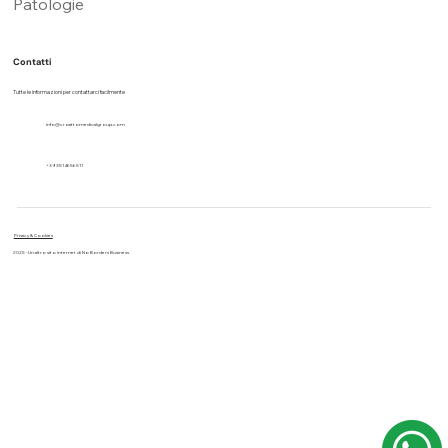
Patologie
Contatti
Tutte le informazioni per contattarci facilmente
info@croattomedicalgroup.com
+39 3514656511
Privacy & Cookies
2025 - Un altro sito internet di No Borders Business